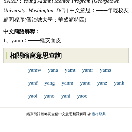
YAMP：
Young Alumni Mentor Program (Georgetown
University; Washington, DC)
| 中文意思：───年輕校友
顧問程序(喬治城大學；華盛頓特區)
中文簡語解釋：
1、yamp：───延安面皮
相關縮寫意思查詢
yamw
yana
yamt
yamr
yams
yanf
yang
yanm
yanu
yanz
yank
yaoi
yano
yani
yaoc
縮寫簡語縮略詞全稱中文意思翻譯解釋 @
素材辭典