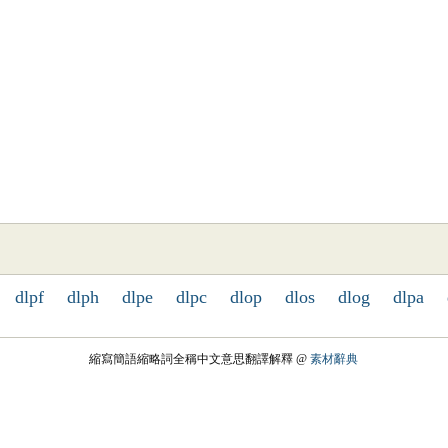
dlpf
dlph
dlpe
dlpc
dlop
dlos
dlog
dlpa
縮寫簡語縮略詞全稱中文意思翻譯解釋 @
素材辭典