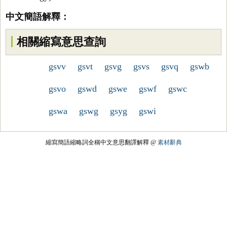
中文簡語解釋：
相關縮寫意思查詢
gsvv
gsvt
gsvg
gsvs
gsvq
gswb
gsvo
gswd
gswe
gswf
gswc
gswa
gswg
gsyg
gswi
縮寫簡語縮略詞全稱中文意思翻譯解釋 @
素材辭典