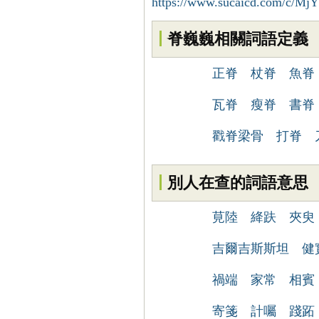
https://www.sucaicd.com/c/Mj
脊巍巍相關詞語定義
正脊
杖脊
魚脊
瓦脊
瘦脊
書脊
戳脊梁骨
打脊
別人在查的詞語意思
莧陸
絳趺
夾臾
吉爾吉斯斯坦
健
禍端
家常
相賓
寄箋
計囑
踐跖