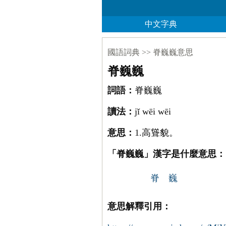
中文字典
國語詞典
>>
脊巍巍意思
脊巍巍
詞語：
脊巍巍
讀法：
jǐ wēi wēi
意思：
1.高聳貌。
「脊巍巍」漢字是什麼意思：
脊
巍
意思解釋引用：