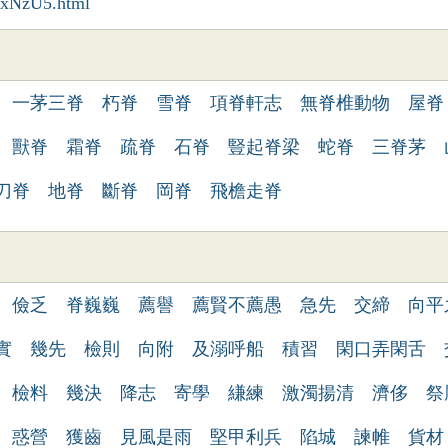
YxNzU5.html
一茅三脊
朽脊
雪脊
項脊軒志
無脊椎動物
屋脊
獸脊
霜脊
疏脊
石脊
豎起脊梁
蛇脊
三脊茅
刀脊
地脊
斷脊
岡脊
飛檐走脊
儉乏
脊巍巍
薦譽
薦賢不薦愚
急先
交締
向平
實
幾先
檢則
向附
及溺呼船
積習
閑口弄閑舌
檢料
幾決
降志
寄學
縑練
激濁揚清
濟侈
祭
惑營
獲齒
見風是雨
堅甲利兵
陷城
諫帷
貨材