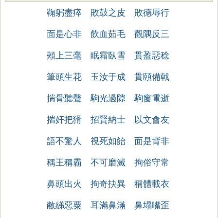
鞠躬盡瘁
敗鼓之皮
敗德辱行
面是心非
飲血茹毛
觀隅反三
頰上三毫
眠霜臥雪
貫盈惡稔
筆頭生花
玉汝于成
貫頤備戟
揣骨聽聲
駒光過隙
駒窗電逝
揣奸把猾
招賢納士
以文會友
語不驚人
視死如飴
面是背非
稱王稱霸
不可磨滅
拘俗守常
鼻頭出火
拘奇抉異
稱體載衣
敝綈惡粟
耳滿鼻滿
鼻塌嘴歪