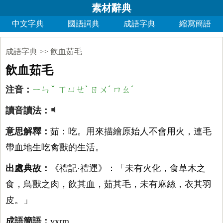
素材辭典
中文字典
國語詞典
成語字典
縮寫簡語
成語字典
>>
飲血茹毛
飲血茹毛
ㄧㄣˇ ㄒㄩㄝˋ ㄖㄨˊ ㄇㄠˊ
注音：
讀音讀法：
意思解釋：
茹：吃。用來描繪原始人不會用火，連毛
帶血地生吃禽獸的生活。
出處典故：
《禮記·禮運》：「未有火化，食草木之
食，鳥獸之肉，飲其血，茹其毛，未有麻絲，衣其羽
皮。」
成語簡語：
yxrm