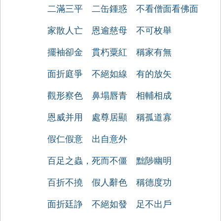
二滿三平
二缶鍾惑
不看僧面看佛面
家散人亡
恩逾慈母
不可枚舉
擺袖卻金
貫朽粟紅
稱家有無
面折庭爭
不絕如線
有的放矢
觀形察色
鼻塌唇青
相輔相成
恩威并用
處尊居顯
稱孤道寡
假仁假意
出自意外
百足之蟲，死而不僵
黜陟幽明
百折不撓
假人辭色
稱德度功
面折廷諍
不絕如發
足不出戶