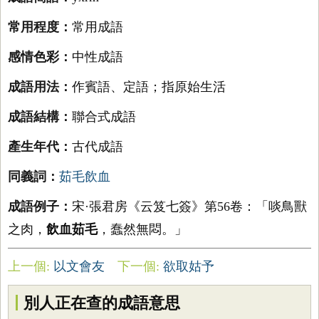
常用程度：
常用成語
感情色彩：
中性成語
成語用法：
作賓語、定語；指原始生活
成語結構：
聯合式成語
產生年代：
古代成語
同義詞：
茹毛飲血
成語例子：
宋·張君房《云笈七簽》第56卷：「啖鳥獸
之肉，
飲血茹毛
，蠢然無悶。」
上一個:
以文會友
下一個:
欲取姑予
別人正在查的成語意思