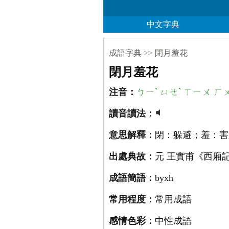
中文字典
成語字典
>>
閉月羞花
閉月羞花
ㄅㄧˋ ㄩㄝˋ ㄒㄧㄨ ㄏ
注音：
讀音讀法：
意思解釋：
閉：躲避；羞：害
出處典故：
元 王實甫《西廂
成語簡語：
byxh
常用程度：
常用成語
感情色彩：
中性成語