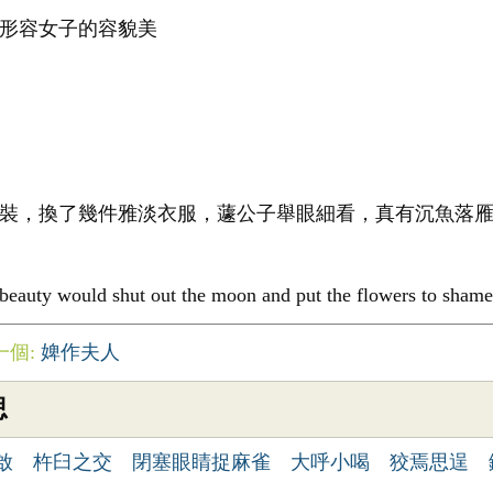
形容女子的容貌美
裝，換了幾件雅淡衣服，蘧公子舉眼細看，真有沉魚落
 beauty would shut out the moon and put the flowers to sham
一個:
婢作夫人
思
啟
杵臼之交
閉塞眼睛捉麻雀
大呼小喝
狡焉思逞