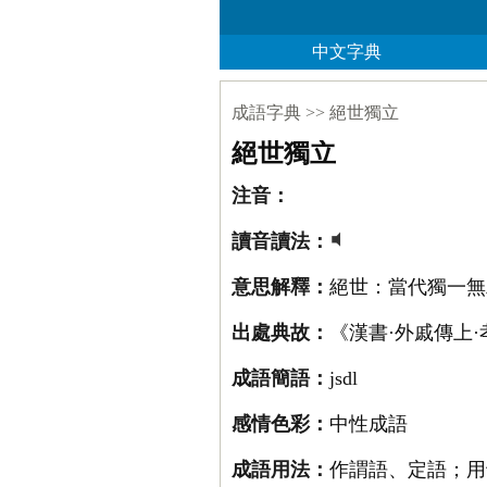
中文字典
成語字典
>>
絕世獨立
絕世獨立
注音：
讀音讀法：
意思解釋：
絕世：當代獨一無
出處典故：
《漢書·外戚傳上
成語簡語：
jsdl
感情色彩：
中性成語
成語用法：
作謂語、定語；用