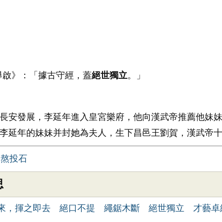
舉啟》：「據古守經，蓋
絕世獨立
。」
長安發展，李延年進入皇宮樂府，他向漢武帝推薦他妹
李延年的妹妹并封她為夫人，生下昌邑王劉賀，漢武帝
焦熬投石
思
來，揮之即去
絕口不提
繩鋸木斷
絕世獨立
才藝卓