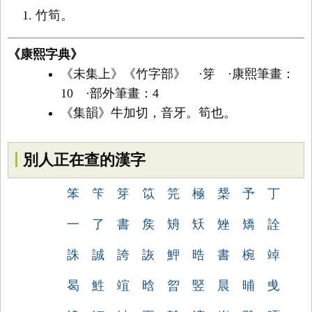
竹筍。
《康熙字典》
《未集上》《竹字部》 ·笌 ·康熙筆畫：
10 ·部外筆畫：4
《集韻》牛加切，音牙。筍也。
別人正在查的漢字
笨
笇
笌
笖
笎
極
椝
予
丁
一
了
書
矦
矪
矨
矬
矯
詮
誅
誠
誇
詼
魻
晧
書
椀
竨
曷
鮏
竩
晗
曶
竪
晨
晡
曵