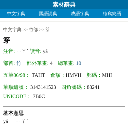
素材辭典
中文字典
國語詞典
成語字典
縮寫簡語
中文字典
>>
竹部
>>
笌
笌
注音:
ㄧㄚˊ
讀音:
yá
部首:
竹
部外筆畫:
4
總筆畫:
10
五筆86/98：
TAHT
倉頡：
HMVH
鄭碼：
MHI
筆順編號：
3143141523
四角號碼：
88241
UNICODE：
7B0C
基本意思
yá
ㄧㄚˊ