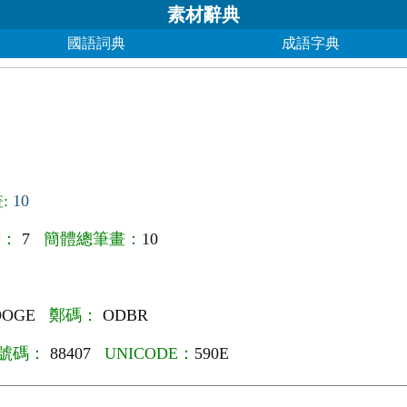
素材辭典
國語詞典
成語字典
:
10
畫：
7
簡體總筆畫：
10
OOGE
鄭碼：
ODBR
號碼：
88407
UNICODE：
590E