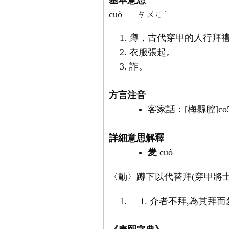
基本意思
cuò
ㄘㄨㄛˋ
蹲，古代穿甲的人行拜
衣服張起。
詐。
方言注音
客家話：[梅縣腔]co5
詳細意思解釋
夎
cuò
〈動〉蹲下以代替拜(穿甲將士如此)
介者不拜,為其拜