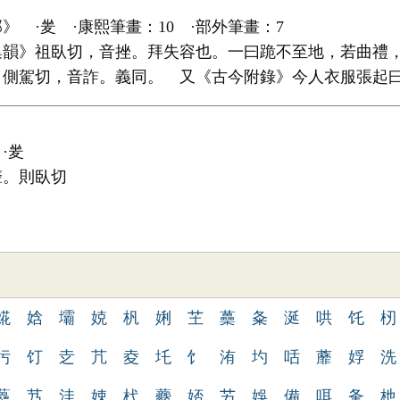
 ·夎 ·康熙筆畫：10 ·部外筆畫：7
集韻》祖臥切，音挫。拜失容也。一曰跪不至地，若曲禮
》側駕切，音詐。義同。 又《古今附錄》今人衣服張起
·夎
聲。則臥切
婲
娢
壩
娔
杋
娳
芏
蘽
夈
涎
哄
饦
杒
杇
饤
赱
芁
夌
圫
饣
洧
圴
咶
蘼
娐
洗
蘲
艿
洼
娕
杙
蘷
娝
艻
娛
備
咡
夆
杝