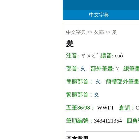
中文字典
中文字典
>>
夂部
>>
夎
夎
注音:
ㄘㄨㄛˋ
讀音:
cuò
部首:
夂
部外筆畫:
7
總筆畫
簡體部首：
夂
簡體部外筆
繁體部首：
夊
五筆86/98：
WWFT
倉頡：
筆順編號：
3434121354
四角