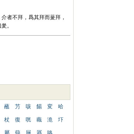
，介者不拜，爲其拜而蓌拜，
曰夎。
蘸
芀
咳
餳
変
哈
杖
復
咣
蘵
洈
圷
屬
蘬
屫
屭
咯