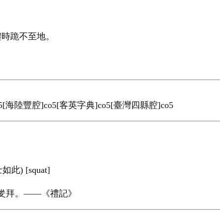
禮時跪不至地。
[海陸豐腔]co5[客英字典]co5[臺灣四縣腔]co5
 [squat]
而夎拜。——《禮記》