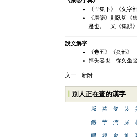
《康熙字典》
《丑集下》《夊字部》
《廣韻》則臥切《
是也。 又《集韻
說文解字
《卷五》《夊部》 
拜失容也。從夊坐
文一 新附
別人正在查的漢字
坂
蘿
夎
芨
饑
艼
洿
杘
哏
娊
夋
圸