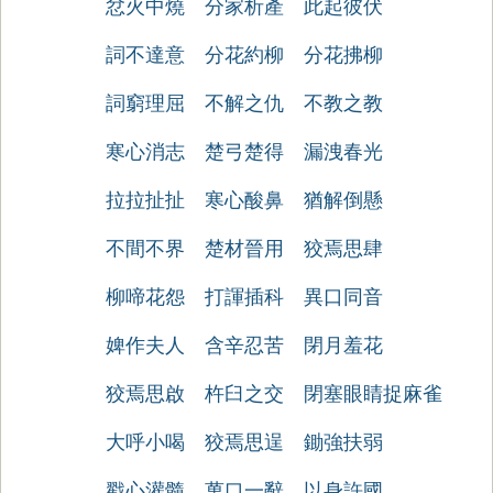
忿火中燒
分家析產
此起彼伏
詞不達意
分花約柳
分花拂柳
詞窮理屈
不解之仇
不教之教
寒心消志
楚弓楚得
漏洩春光
拉拉扯扯
寒心酸鼻
猶解倒懸
不間不界
楚材晉用
狡焉思肆
柳啼花怨
打諢插科
異口同音
婢作夫人
含辛忍苦
閉月羞花
狡焉思啟
杵臼之交
閉塞眼睛捉麻雀
大呼小喝
狡焉思逞
鋤強扶弱
戳心灌髓
萬口一辭
以身許國