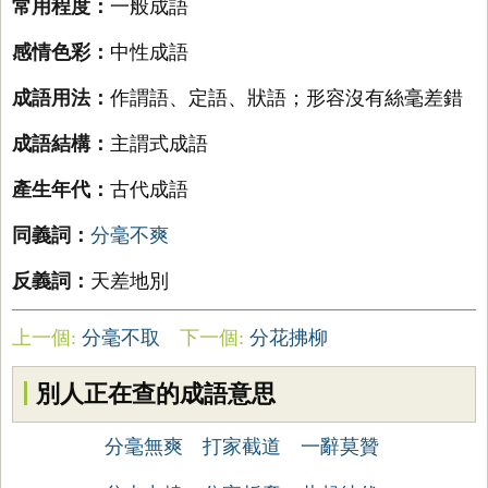
常用程度：
一般成語
感情色彩：
中性成語
成語用法：
作謂語、定語、狀語；形容沒有絲毫差錯
成語結構：
主謂式成語
產生年代：
古代成語
同義詞：
分毫不爽
反義詞：
天差地別
上一個:
分毫不取
下一個:
分花拂柳
別人正在查的成語意思
分毫無爽
打家截道
一辭莫贊