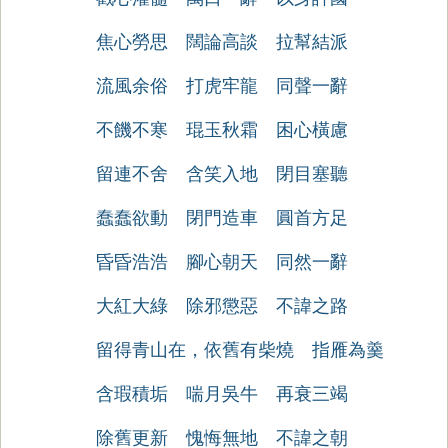
焦心勞思
闊論高談
拉幫結派
流風余俗
打虎牢龍
同聲一辭
不饑不寒
琨玉秋霜
困心橫慮
留連不舍
含笑入地
閉目塞聽
蠢蠢欲動
閉門造車
圓首方足
昏昏浩浩
腳心朝天
同然一辭
大紅大綠
除邪懲惡
不諱之路
留得青山在，依舊有柴燒
指雁為羹
含瑕積垢
喘月吳牛
再衰三竭
除舊更新
愧悔無地
不諱之朝