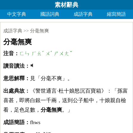
素材辭典
中文字典
國語詞典
成語字典
縮寫簡語
成語字典
>>
分毫無爽
分毫無爽
ㄈㄣ ㄏㄠˊ ㄨˊ ㄕㄨㄤˇ
注音：
讀音讀法：
意思解釋：
見「分毫不爽」。
出處典故：
《警世通言·杜十娘怒沉百寶箱》：「孫富
喜甚，即將白銀一千兩，送到公子船中，十娘親自檢
看，足色足數，
分毫無爽
。」
成語簡語：
fhws