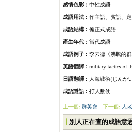
感情色彩：
中性成語
成語用法：
作主語、賓語、定
成語結構：
偏正式成語
產生年代：
當代成語
成語例子：
李云德《沸騰的群
英語翻譯：
military tactics of 
日語翻譯：
人海戦術(じんか
成語謎語：
打人數仗
上一個:
群英會
下一個:
人
別人正在查的成語意