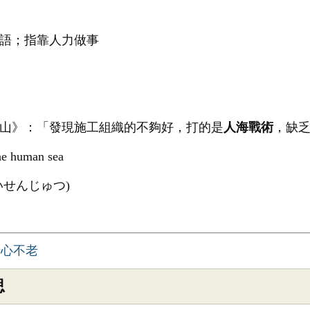
語；指靠人力做事
山》：「發現施工組織的不夠好，打的是
人海戰術
，缺
the human sea
いせんじゅつ)
老心不老
思