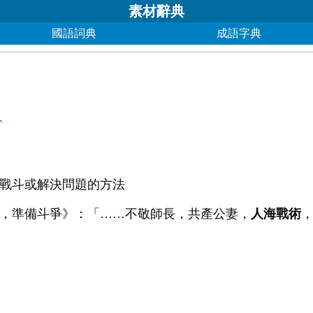
素材辭典
國語詞典
成語字典
ˋ
戰斗或解決問題的方法
，準備斗爭》：「……不敬師長，共產公妻，
人海戰術