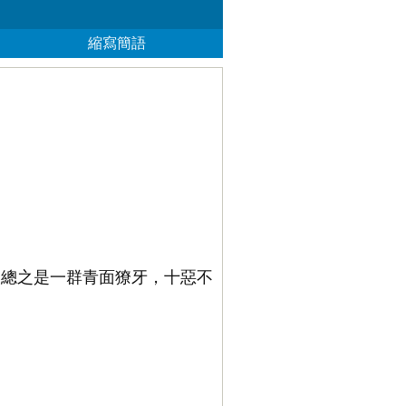
縮寫簡語
，總之是一群青面獠牙，十惡不