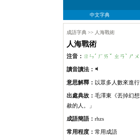
中文字典
成語字典
>>
人海戰術
人海戰術
ㄖㄣˊ ㄏㄞˇ ㄓㄢˋ ㄕㄨ
注音：
讀音讀法：
意思解釋：
以眾多人數來進行
出處典故：
毛澤東《丟掉幻想
赦的人。」
成語簡語：
rhzs
常用程度：
常用成語