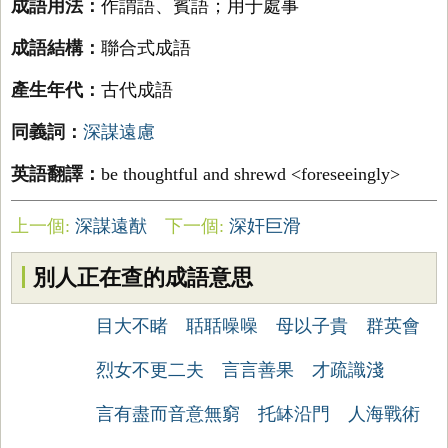
成語用法：
作謂語、賓語；用于處事
成語結構：
聯合式成語
產生年代：
古代成語
同義詞：
深謀遠慮
英語翻譯：
be thoughtful and shrewd <foreseeingly>
上一個:
深謀遠猷
下一個:
深奸巨滑
別人正在查的成語意思
目大不睹
聒聒噪噪
母以子貴
群英會
烈女不更二夫
言言善果
才疏識淺
言有盡而音意無窮
托缽沿門
人海戰術