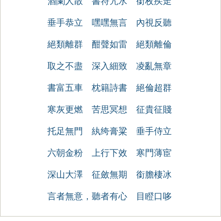
酒闌人散
書符咒水
銜枚疾走
垂手恭立
嘿嘿無言
內視反聽
絕類離群
酣聲如雷
絕類離倫
取之不盡
深入細致
凌亂無章
書富五車
枕籍詩書
絕倫超群
寒灰更燃
苦思冥想
征貴征賤
托足無門
紈绔膏粱
垂手侍立
六朝金粉
上行下效
寒門薄宦
深山大澤
征斂無期
銜膽棲冰
言者無意，聽者有心
目瞪口哆