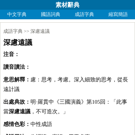
素材辭典
中文字典
國語詞典
成語字典
縮寫簡語
成語字典
>>
深慮遠議
深慮遠議
注音：
讀音讀法：
意思解釋：
慮：思考，考慮。深入細致的思考，從長
遠計議
出處典故：
明·羅貫中《三國演義》第105回：「此事
當
深慮遠議
，不可造次。」
感情色彩：
中性成語