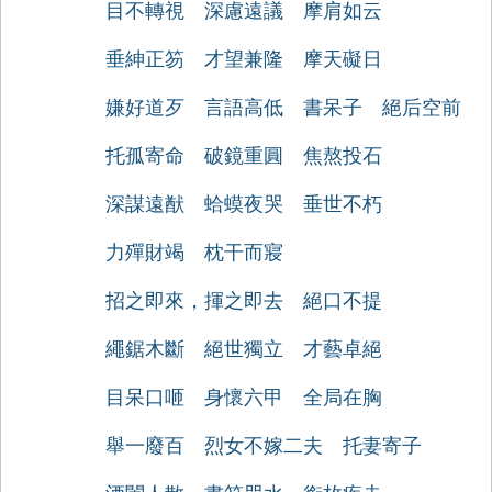
目不轉視
深慮遠議
摩肩如云
垂紳正笏
才望兼隆
摩天礙日
嫌好道歹
言語高低
書呆子
絕后空前
托孤寄命
破鏡重圓
焦熬投石
深謀遠猷
蛤蟆夜哭
垂世不朽
力殫財竭
枕干而寢
招之即來，揮之即去
絕口不提
繩鋸木斷
絕世獨立
才藝卓絕
目呆口咂
身懷六甲
全局在胸
舉一廢百
烈女不嫁二夫
托妻寄子