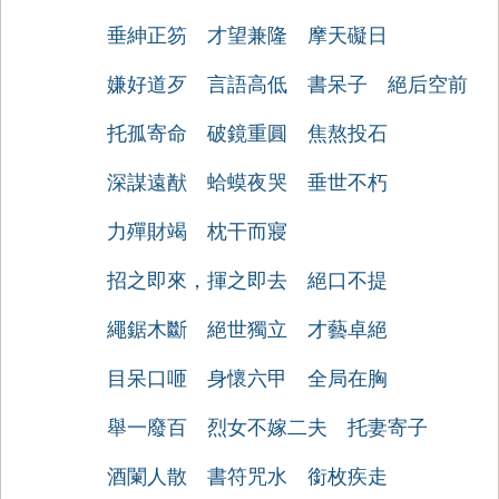
垂紳正笏
才望兼隆
摩天礙日
嫌好道歹
言語高低
書呆子
絕后空前
托孤寄命
破鏡重圓
焦熬投石
深謀遠猷
蛤蟆夜哭
垂世不朽
力殫財竭
枕干而寢
招之即來，揮之即去
絕口不提
繩鋸木斷
絕世獨立
才藝卓絕
目呆口咂
身懷六甲
全局在胸
舉一廢百
烈女不嫁二夫
托妻寄子
酒闌人散
書符咒水
銜枚疾走