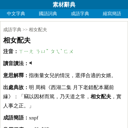
素材辭典
中文字典
國語詞典
成語字典
縮寫簡語
成語字典
>>
相女配夫
相女配夫
ㄒㄧㄤ ㄋㄩˇ ㄆㄟˋ ㄈㄨ
注音：
讀音讀法：
意思解釋：
指衡量女兒的情況，選擇合適的女婿。
出處典故：
明 周楫《西湖二集 月下老錯配本屬前
緣》：「竊以因材而篤，乃天道之常，
相女配夫
，實
人事之正。」
成語簡語：
xnpf