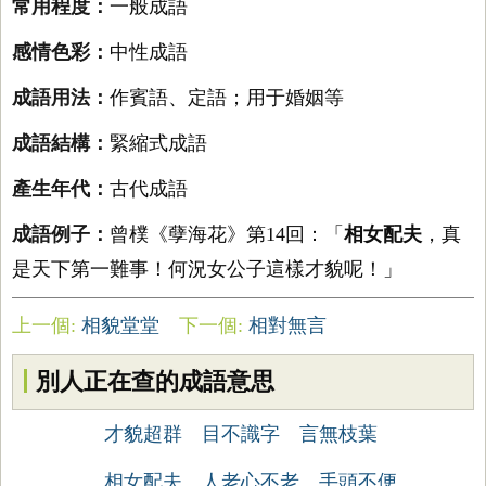
常用程度：
一般成語
感情色彩：
中性成語
成語用法：
作賓語、定語；用于婚姻等
成語結構：
緊縮式成語
產生年代：
古代成語
成語例子：
曾樸《孽海花》第14回：「
相女配夫
，真
是天下第一難事！何況女公子這樣才貌呢！」
上一個:
相貌堂堂
下一個:
相對無言
別人正在查的成語意思
才貌超群
目不識字
言無枝葉
相女配夫
人老心不老
手頭不便