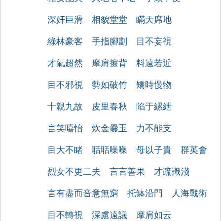
深奸巨滑
相貌堂堂
瞞天席地
綠林豪客
手指腳劃
目不妄視
才氣超然
摩肩擦背
料遠若近
目不邪視
勢如破竹
矯時慢物
十親九故
皮里春秋
陷于縲紲
言笑嘻怡
炊金爨玉
力不能支
目大不睹
聒聒噪噪
母以子貴
群英會
烈女不更二夫
言言善果
才疏識淺
言有盡而音意無窮
托缽沿門
人海戰術
目不轉視
深慮遠議
摩肩如云