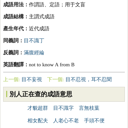
成語用法：
作謂語、定語；用于文盲
成語結構：
主謂式成語
產生年代：
近代成語
同義詞：
目不識丁
反義詞：
滿腹經綸
英語翻譯：
not to know A from B
上一個:
目不妄視
下一個:
目不忍視，耳不忍聞
別人正在查的成語意思
才貌超群
目不識字
言無枝葉
相女配夫
人老心不老
手頭不便