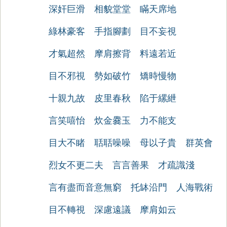
深奸巨滑
相貌堂堂
瞞天席地
綠林豪客
手指腳劃
目不妄視
才氣超然
摩肩擦背
料遠若近
目不邪視
勢如破竹
矯時慢物
十親九故
皮里春秋
陷于縲紲
言笑嘻怡
炊金爨玉
力不能支
目大不睹
聒聒噪噪
母以子貴
群英會
烈女不更二夫
言言善果
才疏識淺
言有盡而音意無窮
托缽沿門
人海戰術
目不轉視
深慮遠議
摩肩如云