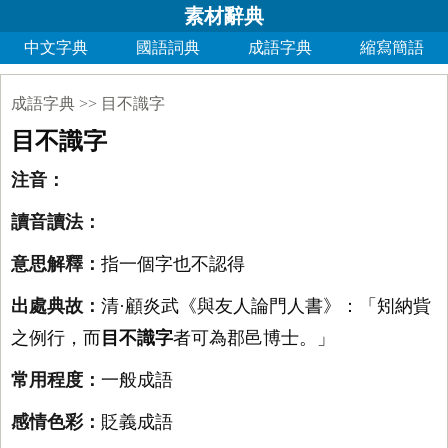
素材辭典
中文字典
國語詞典
成語字典
縮寫簡語
成語字典
>>
目不識字
目不識字
注音：
讀音讀法：
意思解釋：
指一個字也不認得
出處典故：
清·顧炎武《與友人論門人書》：「矧納貲
之例行，而
目不識字
者可為郡邑博士。」
常用程度：
一般成語
感情色彩：
貶義成語